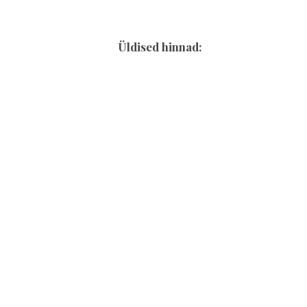
Üldised hinnad:
Terve maja üür (sõltub
nädalapäevast ja inimeste arvust)
Saun
Voodipesu rent (laagrilistele)