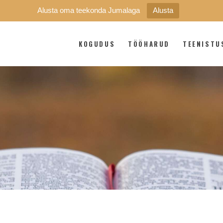
Alusta oma teekonda Jumalaga
Alusta
KOGUDUS
TÖÖHARUD
TEENISTU
KOGUDUS
TÖÖHARUD
TEENISTUSED
LAAGRIKESKUS
KONTAKT